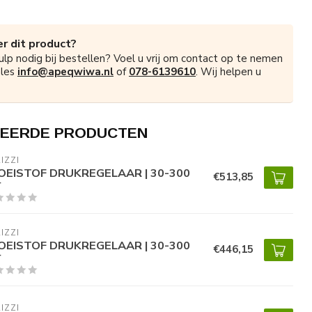
r dit product?
ulp nodig bij bestellen? Voel u vrij om contact op te nemen
ales
info@apeqwiwa.nl
of
078-6139610
. Wij helpen u
EERDE PRODUCTEN
IZZI
OEISTOF DRUKREGELAAR | 30-300
€513,85
r
IZZI
OEISTOF DRUKREGELAAR | 30-300
€446,15
r
IZZI