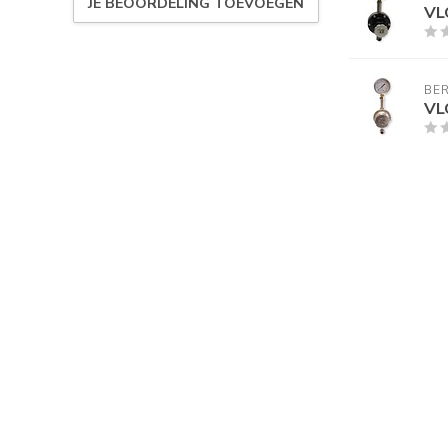
JE BEOORDELING TOEVOEGEN
VL
BER
VL