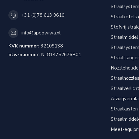
Straalsyste
+31 (0)78 613 9610
Straalketels
Stofvrij stral
info@apeqwiwa.nl
Straalmiddel
KVK nummer:
32109138
Straalsyste
btw-nummer:
NL814752676B01
Straalslange
Nozzlehouder
Straalnozzle
Straalverlich
Afzuigventil
Straalkasten
Straalmiddel
Meet-equip