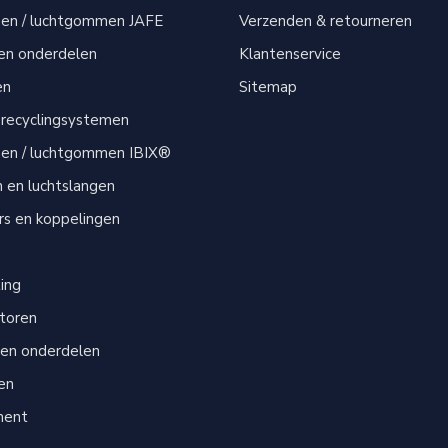
men / luchtgommen JAFE
Verzenden & retourneren
 en onderdelen
Klantenservice
en
Sitemap
 recyclingsystemen
men / luchtgommen IBIX®
n en luchtslangen
s en koppelingen
s
ting
atoren
 en onderdelen
en
ment