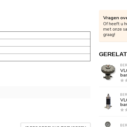
Vragen ove
Of heeft u h
met onze s
graag!
GERELAT
BER
VL
ba
BER
VL
ba
BER