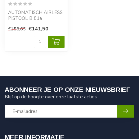
AUTOMATISCH AIRLESS
PISTOOL B 81a
€141,50
€158,65
ABONNEER JE OP ONZE NIEUWSBRIEF
Blijf op de hoogte over onze laatste acties
MEER INFORMATIE