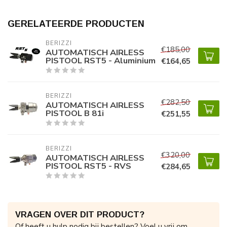
GERELATEERDE PRODUCTEN
BERIZZI
€185,00
AUTOMATISCH AIRLESS
PISTOOL RST5 - Aluminium
€164,65
BERIZZI
€282,50
AUTOMATISCH AIRLESS
PISTOOL B 81i
€251,55
BERIZZI
€320,00
AUTOMATISCH AIRLESS
PISTOOL RST5 - RVS
€284,65
VRAGEN OVER DIT PRODUCT?
Of heeft u hulp nodig bij bestellen? Voel u vrij om